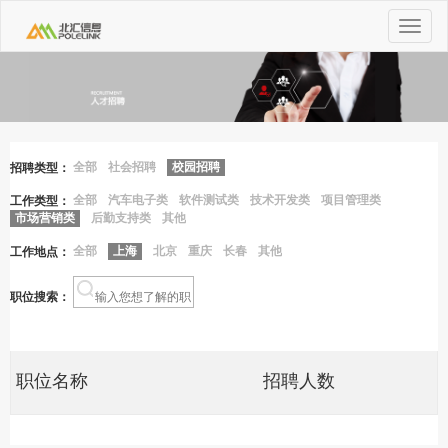
Toggle
navigat
全部
社会招聘
校园招聘
招聘类型：
全部
汽车电子类
软件测试类
技术开发类
项目管理类
工作类型：
市场营销类
后勤支持类
其他
全部
上海
北京
重庆
长春
其他
工作地点：
职位搜索：
职位名称
招聘人数