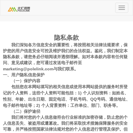
Toggle
navigat
隐私条款
我们深知
各方
信息安全的重要性，将按照相关法律法规要求，保
护您的用户信息安全可控
及维护我们的合法权益
。鉴此，
我们
制定本
隐私条款
，请您务必仔细阅读并透彻理解。如对本
条款内容
有任何疑
问、意见或建议，您可通过发送电子邮件至
marketing@polelink.com
与我们联系。
一、用户
隐私
信息保护
（
一）保护内容
包括
您在
本网站填写的相关信息或
使用本网站提供的服务时
所登
1)
记的
个人资料，这些个人资料可能包括：
个人识别资料：如姓名、
QQ
性别、年龄、出生日期、
固定
电话、手机号码、
号码、通信地址、
2)
电子邮件地址等
；
个人背景资料：工作单位、部门、职务等
。
（二）保护途径
我们将对您的个人信息做符合行业标准的加密存储，防止您的个
人信息丢失、被盗用或遭篡改。我们将采取技术措施保障服务的安全
可靠
，
并
严格按照国家法律法规对您的个人信息进行管理及保护。但