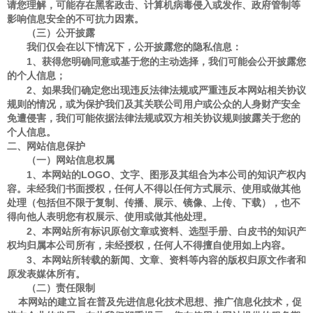
请您理解，可能存在黑客政击、计算机病毒侵入或发作、政府管制等
影响信息安全的不可抗力因素。
（三）公开披露
我们仅会在以下情况下，公开披露您的
隐私
信息：
1
、获得您明确同意或基于您的主动选择，我们可能会公开披露您
的个人信息；
2
、如果我们确定您出现违反法律法规或严重违反
本网站
相关协议
规则的情况，或为保护我们及其关联公司用户或公众的人身财产安全
免遭侵害，我们可能依据法律法规或
双方
相关协议规则披露关于您的
个人信息。
二
、
网站信息保护
（
一
）
网站信息权属
1
LOGO
、
本网站的
、文字、图形及其组合为本公司
的知识产权内
容
。未经
我们
书面授权，任何人不得以任何方式展示、使用或做其他
处理（包括但不限于复制、传播、展示、镜像、上传、下载），也不
得向他人表明您有权展示、使用或做其他处理。
2
、
本网站所有标识原创文章或资料、选型手册、白皮书的知识产
权均归属
本公司
所有，未经授权，任何人不得擅自使用如上内容。
3
、
本网站所转载的新闻、文章、资料等内容的版权归原文作者和
原发表媒体所有。
（
二
）
责任限制
本网站
的建立旨在
普及先进信息化技术思想、推广信息化技术，促