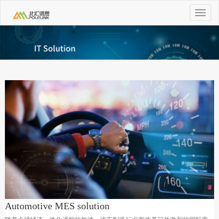
Toggle
navigat
Automotive MES solution