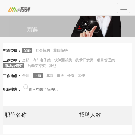
Toggle
navigat
全部
社会招聘
校园招聘
招聘类型：
全部
汽车电子类
软件测试类
技术开发类
项目管理类
工作类型：
市场营销类
后勤支持类
其他
全部
上海
北京
重庆
长春
其他
工作地点：
职位搜索：
职位名称
招聘人数