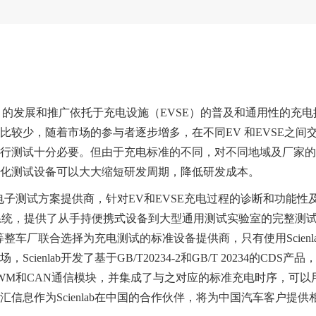
V）的发展和推广依托于充电设施（EVSE）的普及和通用性的充
较少，随着市场的参与者逐步增多，在不同EV 和EVSE之间
行测试十分必要。但由于充电标准的不同，对不同地域及厂家的
化测试设备可以大大缩短研发周期，降低研发成本。
电力电子测试方案提供商，针对EV和EVSE充电过程的诊断和功能性
stem（CDS）系统，提供了从手持便携式设备到大型通用测试实验室的完整
等整车厂联合选择为充电测试的标准设备提供商，只有使用Scienla
nlab开发了基于GB/T20234-2和GB/T 20234的CDS产
WM和CAN通信模块，并集成了与之对应的标准充电时序，可以
信息作为Scienlab在中国的合作伙伴，将为中国汽车客户提供